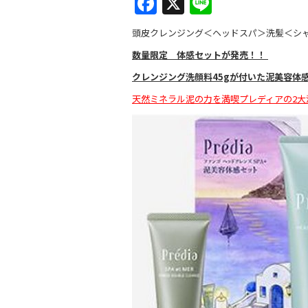
F
X
Li
a
n
頭皮クレンジング＜ヘッドスパ＞洗髪＜シ
c
e
数量限定 体感セットが発売！！
e
クレンジング洗顔料
45g
が付いた泥美容体
b
天然ミネラル泥の力を満喫プレディアの
2
大
o
o
k