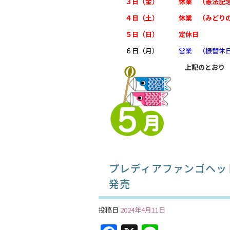
３日（金） 休業 （憲法記念
o
４日（土） 休業 （みどりの
o
５日（日） 定休日
k
６日（月）
営業 （振替休日
上記のとお
プレディアファンゴヘッ
発売
投稿日
2024年4月11日