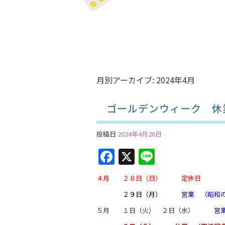
月別アーカイブ:
2024年4月
ゴールデンウィーク 休
投稿日
2024年4月26日
F
X
Li
a
n
４月 ２８日（日） 定休日
c
e
２９日（月）
営業 （昭和の
e
５月 １日（火） ２日（水）
営
b