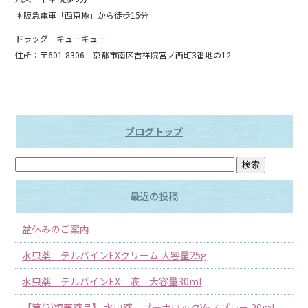
＊阪急電車「西京極」から徒歩15分
ドラッグ キューキュー
住所：〒601-8306 京都市南区吉祥院宮ノ西町3番地の12
ブログトップ
最近の投稿
盆休みのご案内
水虫薬 テルバインEXクリーム 大容量25g
水虫薬 テルバインEX 液 大容量30ml
【第(2)類医薬品】 水虫薬 ブテナロックVαスプレー 20ml