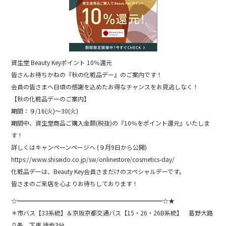
b
o
o
k
資生堂 Beauty Keyポイント 10％還元
皆さんお待ちかねの『秋の化粧品デー』のご案内です！
会員の皆さまへ日頃の感謝を込めたお得なチャンスをお見逃しなく！
【秋の化粧品デーのご案内】
期間：９/16(火)～30(火)
期間中、資生堂商品ご購入金額(税抜)の『10％をポイント還元』いたしま
す！
詳しくはキャンペーンページへ (９月9日から公開)
https://www.shiseido.co.jp/sw/onlinestore/cosmetics-day/
化粧品デーは、Beauty Key会員さまだけのスペシャルデーです。
皆さまのご来店を心よりお待ちしております！
☆━━━━━━━━━━━━━━━━━━━━━━━━☆★
＊市バス【33系統】＆京阪京都交通バス【15・26・26B系統】 葛野大路
八条 下車 徒歩3分