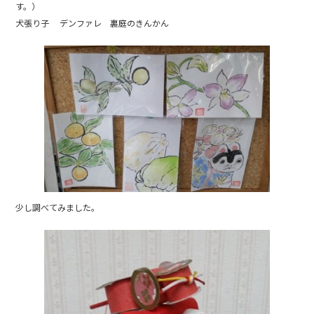
o
す。）
犬張り子 デンファレ 裏庭のきんかん
o
k
少し調べてみました。