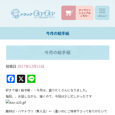
今月の絵手紙
今月の絵手紙
投稿日
2017年12月11日
F
X
Li
a
n
好きで描く絵手紙・・今月は、盛りだくさんになりました。
c
e
毎回、、お話しながら、描くので、今回は少し忙しかったです
e
b
画材は・ハヤトウリ（隼人瓜）←（重いのにご持参下さって有りがたいで