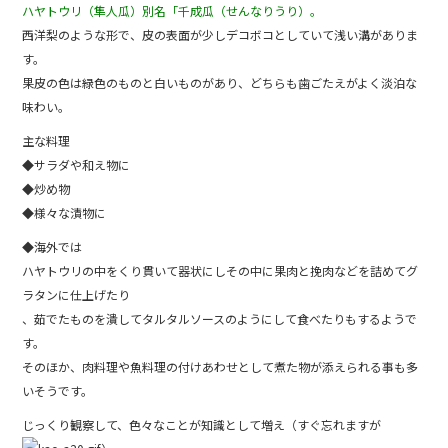
ハヤトウリ（隼人瓜）別名「千成瓜（せんなりうり）。
西洋梨のような形で、皮の表面が少しデコボコとしていて浅い溝がありま
す。
果皮の色は緑色のものと白いものがあり、どちらも歯ごたえがよく淡泊な
味わい。
主な料理
◆サラダや和え物に
◆炒め物
◆様々な漬物に
◆海外では
ハヤトウリの中をくり貫いて器状にしその中に果肉と挽肉などを詰めてグ
ラタンに仕上げたり
、茹でたものを潰してタルタルソースのようにして食べたりもするようで
す。
そのほか、肉料理や魚料理の付けあわせとして煮た物が添えられる事も多
いそうです。
じっくり観察して、色々なことが知識として増え（すぐ忘れますが