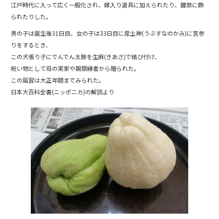
江戸時代に入って広く一般化され、嫁入り道具に加えられたり、雛祭に飾
られたりした。
男の子は誕生後31日目、女の子は33日目に産土神(うぶすなのかみ)に宮参
りをするとき、
この犬張り子にでんでん太鼓を生麻(きあさ)で結び付け、
祝い物として母の実家や親類縁者から贈られた。
この風習は大正年間までみられた。
日本大百科全書(ニッポニカ)の解説より