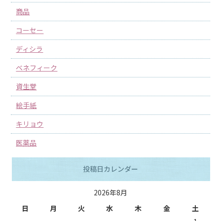
商品
コーセー
ディシラ
ベネフィーク
資生堂
絵手紙
キリョウ
医薬品
投稿日カレンダー
2026年8月
日
月
火
水
木
金
土