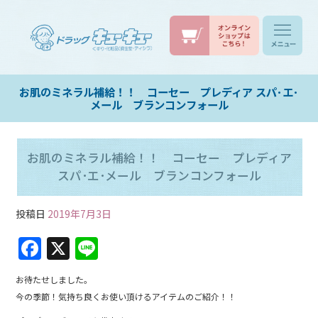
お肌のミネラル補給！！ コーセー プレディア スパ･エ･
メール ブランコンフォール
お肌のミネラル補給！！ コーセー プレディア
スパ･エ･メール ブランコンフォール
投稿日
2019年7月3日
F
X
Li
a
n
お待たせしました。
c
e
今の季節！気持ち良くお使い頂けるアイテムのご紹介！！
e