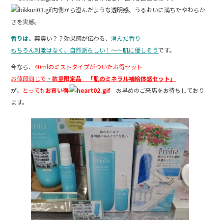
内側から澄んだような透明感、うるおいに満ちたやわらか
さを実感。
香りは、
薬臭い？？効果感が伝わる、
澄んだ香り
もちろん刺激はなく、自然派らしい！～～肌に優しそう
です。
今なら
、40mlのミストタイプがついたお得セット
お値段同じで
・
数量
限定品 「肌のミネラル補給体感セット」
が、
とっても
お買い得
お早めのご来店をお待ちしており
ます。