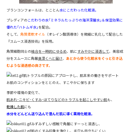
ブランコンフォールは、とことん
水にこだわった化粧液。
プレディアの
こだわりの水｢ミネラルたっぷりの海洋深層水｣＆保湿効果に
優れた｢ハトムギ水｣
を配合。
そして、
角質柔軟オイル
（オレイン酸誘導体）を微細に乳化して配合した
『スムース浸透技術』を採用。
角質細胞同士の
結合を一時的にゆるめ
、肌に
すみやかに浸透して
、美容成
分をスムースに角層
奥深くへと届け
、
あとから使う化粧水をぐっと引き込
むような浸透感の良さです。
肌トラブルの原因にアプローチし、肌本来の働きをサポート
お肌のコンディションをととのえ、すこやかに保ちます
季節や環境の変化で、
肌あれ･ニキビ･くすみ･ほてりなどのトラブルを起こしやすい肌
も、
乾燥した肌
にも
水分をどんどん送り込んで澄んだ肌に導く薬用化粧液。
みずみずしい感触で角層にすーっと浸透し、
肌のくすみ印象を浄化し、毛穴も目立ちにくい