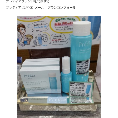
プレディアブランドを代表する
b
プレディア スパ･エ･メール ブランコンフォール
o
o
k