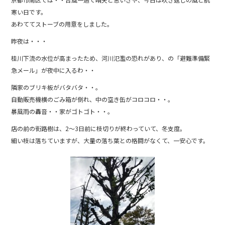
b
寒い日です。
o
あわててストーブの用意をしました。
o
昨夜は・・・
k
桂川下流の水位が高まったため、河川氾濫の恐れがあり、の「避難準備緊
急メール」が夜中に入るわ・・
隣家のブリキ板がバタバタ・・。
自動販売機横のごみ箱が倒れ、中の空き缶がコロコロ・・。
暴風雨の轟音・・家がゴトゴト・・。
店の前の街路樹は、2～3日前に枝切りが終わっていて、冬支度。
細い枝は落ちていますが、大量の落ち葉との格闘がなくて、一安心です。