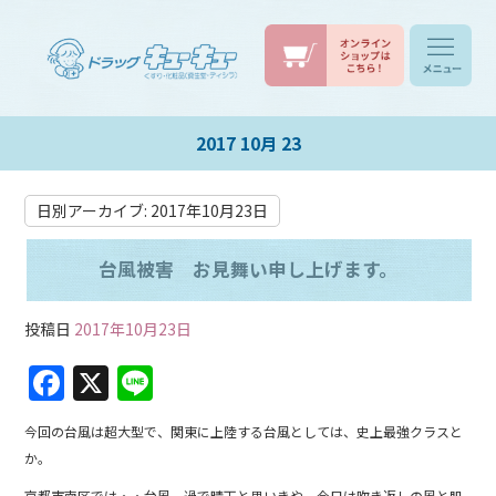
2017 10月 23
日別アーカイブ:
2017年10月23日
台風被害 お見舞い申し上げます。
投稿日
2017年10月23日
F
X
Li
a
n
今回の台風は超大型で、関東に上陸する台風としては、史上最強クラスと
c
e
か。
e
京都市南区では・・台風一過で晴天と思いきや、今日は吹き返しの風と肌