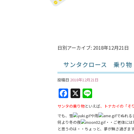
日別アーカイブ:
2018年12月21日
サンタクロース 乗り物
投稿日
2018年12月21日
F
X
Li
a
n
サンタの乗り物
といえば
、トナカイの「そ
c
e
でも、雪
や雨
でぬれる
e
何より冬の夜
・・ご老体には
b
と思うのは・・ちょっと、夢が無さ過ぎま