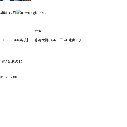
年の12月
です。
。
━━━━━━━━━━☆★
・26・26B系統】 葛野大路八条 下車 徒歩3分
西町3番地の12
～20：00