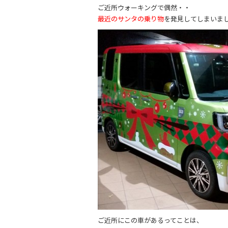
o
ご近所ウォーキングで偶然・・
最近のサンタの乗り物
を発見してしまいま
o
k
ご近所にこの車があるってことは、