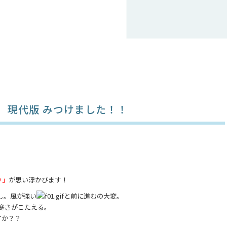
 現代版 みつけました！！
り」
が思い浮かびます！
し。風が強い
と前に進むの大変。
寒さがこたえる。
すか？？