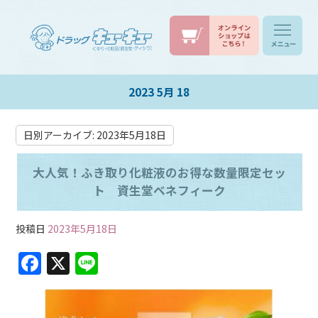
2023 5月 18
日別アーカイブ:
2023年5月18日
大人気！ふき取り化粧液のお得な数量限定セッ
ト 資生堂ベネフィーク
投稿日
2023年5月18日
F
X
Li
a
n
c
e