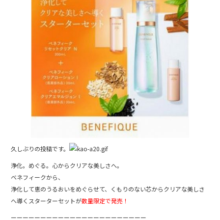
e
b
o
o
k
久しぶりの投稿です。
浄化。めぐる。心からクリアな美しさへ。
ベネフィークから、
浄化して恵のうるおいをめぐらせて、くもりのない芯からクリアな美しさ
へ導くスターターセットが
数量限定で発売！
ーーーーーーーーーーーーーーーーーーーーーーー