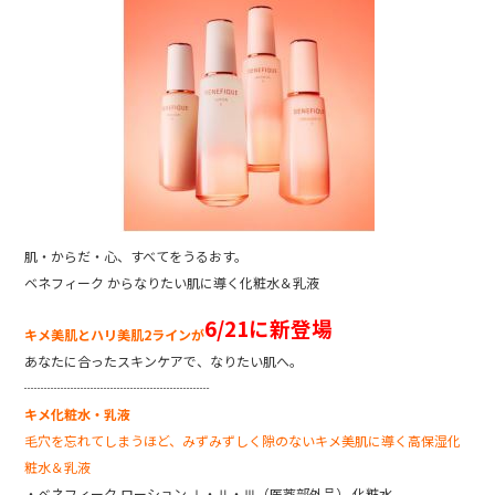
c
e
e
b
o
o
k
肌・からだ・心、すべてをうるおす。
ベネフィーク からなりたい肌に導く化粧水＆乳液
6/21に新登場
キメ美肌とハリ美肌2ラインが
あなたに合ったスキンケアで、なりたい肌へ。
┈┈┈┈┈┈┈┈┈┈┈┈┈┈
キメ化粧水・乳液
毛穴を忘れてしまうほど、みずみずしく隙のないキメ美肌に導く高保湿化
粧水＆乳液
・ベネフィーク ローション Ⅰ・Ⅱ・Ⅲ（医薬部外品） 化粧水