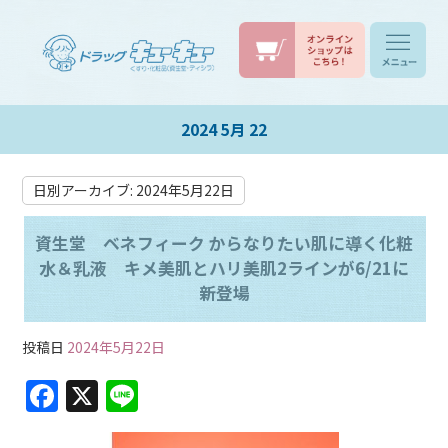
2024 5月 22
日別アーカイブ:
2024年5月22日
資生堂 ベネフィーク からなりたい肌に導く化粧
水＆乳液 キメ美肌とハリ美肌2ラインが6/21に
新登場
投稿日
2024年5月22日
F
X
Li
a
n