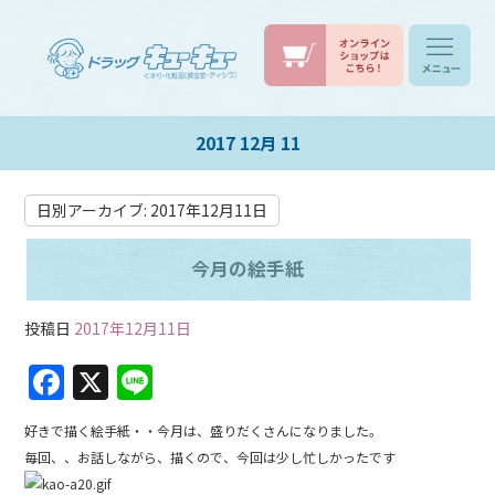
2017 12月 11
日別アーカイブ:
2017年12月11日
今月の絵手紙
投稿日
2017年12月11日
F
X
Li
a
n
好きで描く絵手紙・・今月は、盛りだくさんになりました。
c
e
毎回、、お話しながら、描くので、今回は少し忙しかったです
e