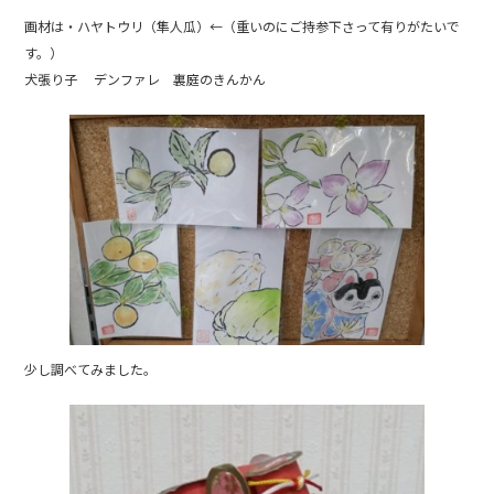
b
画材は・ハヤトウリ（隼人瓜）←（重いのにご持参下さって有りがたいで
o
す。）
犬張り子 デンファレ 裏庭のきんかん
o
k
少し調べてみました。