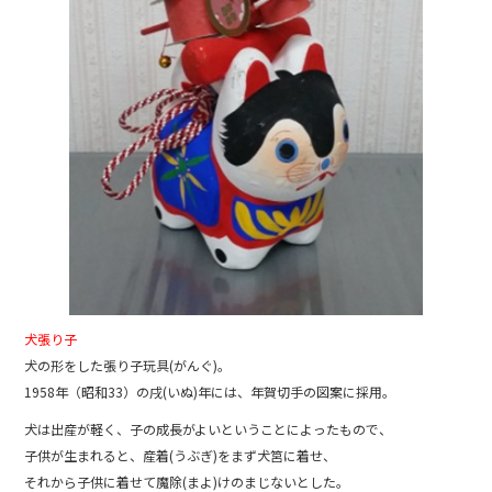
犬張り子
犬の形をした張り子玩具(がんぐ)。
1958年（昭和33）の戌(いぬ)年には、年賀切手の図案に採用。
犬は出産が軽く、子の成長がよいということによったもので、
子供が生まれると、産着(うぶぎ)をまず犬筥に着せ、
それから子供に着せて魔除(まよ)けのまじないとした。