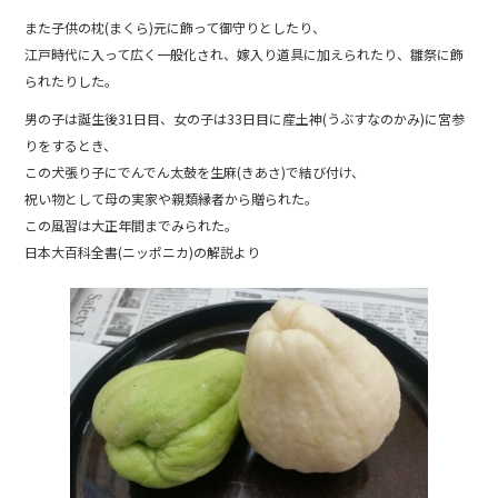
また子供の枕(まくら)元に飾って御守りとしたり、
江戸時代に入って広く一般化され、嫁入り道具に加えられたり、雛祭に飾
られたりした。
男の子は誕生後31日目、女の子は33日目に産土神(うぶすなのかみ)に宮参
りをするとき、
この犬張り子にでんでん太鼓を生麻(きあさ)で結び付け、
祝い物として母の実家や親類縁者から贈られた。
この風習は大正年間までみられた。
日本大百科全書(ニッポニカ)の解説より