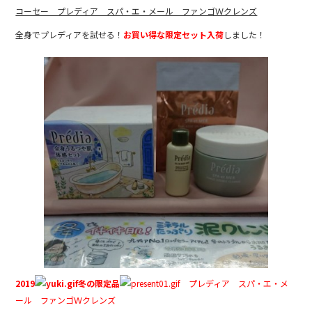
c
e
コーセー プレディア スパ・エ・メール ファンゴＷクレンズ
e
全身でプレディアを試せる！
お買い得な限定セット入荷
しました！
b
o
o
k
2019
冬の限定品
プレディア スパ・エ・メ
ール ファンゴＷクレンズ