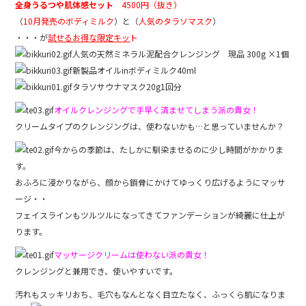
全身うるつや肌体感セット
4500円（抜き）
（
10月発売のボディミルク
）と（
人気のタラソマスク
）
・・・が
試せるお得な限定キッ
ト
人気の天然ミネラル泥配合クレンジング 現品 300g ×1個
新製品オイルinボディミルク40ml
タラソサウナマスク20g1回分
オイルクレンジングで手早く済ませてしまう派の貴女！
クリームタイプのクレンジングは、使わないかも…と思っていませんか？
今からの季節は、たしかに馴染ませるのに少し時間がかかりま
す。
おふろに浸かりながら、顔から鎖骨にかけてゆっくり広げるようにマッサ
ージ・・
フェイスラインもツルツルになってきてファンデーションが綺麗に仕上が
ります。
マッサージクリームは使わない派の貴女！
クレンジングと兼用でき、使いやすいです。
汚れもスッキリおち、毛穴もなんとなく目立たなく、ふっくら肌になりま