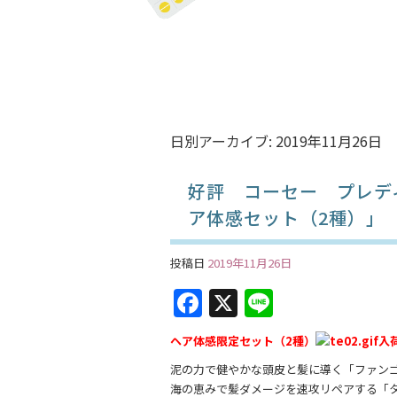
日別アーカイブ:
2019年11月26日
好評 コーセー プレデ
ア体感セット（2種）」
投稿日
2019年11月26日
F
X
Li
a
n
ヘア体感限定セット（2種）
入
c
e
泥の力で健やかな頭皮と髪に導く「ファン
e
海の恵みで髪ダメージを速攻リペアする「