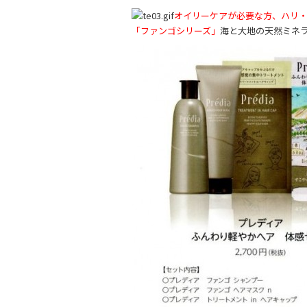
b
オイリーケアが必要な方、ハリ
o
「ファンゴシリーズ」
海と大地の天然ミネ
o
k