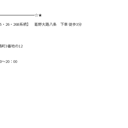
。
━━━━━━━━━━☆★
・26・26B系統】 葛野大路八条 下車 徒歩3分
西町3番地の12
～20：00